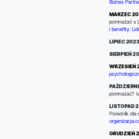
Biznes Partne
MARZEC 20
pomnażać u L
i benefity: L
LIPIEC 202
SIERPIEŃ 2
WRZESIEŃ 
psychologiczn
PAŹDZIERNI
pomnażać? (w
LISTOPAD 
Poradnik dla
organizacja.
GRUDZIEŃ 