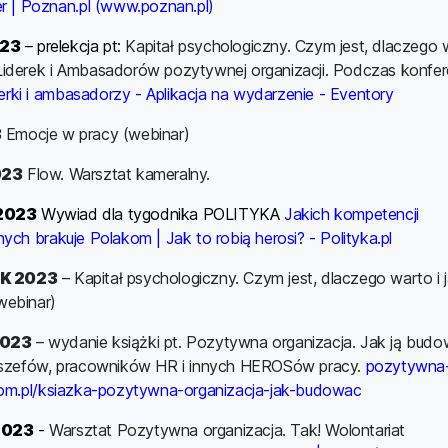
r | Poznan.pl (www.poznan.pl)
23
– prelekcja pt:
Kapitał psychologiczny. Czym jest, dlaczego w
iderek i Ambasadorów pozytywnej organizacji. Podczas konfer
iderki i ambasadorzy - Aplikacja na wydarzenie - Eventory
3
Emocje w pracy (webinar)
023
Flow. Warsztat kameralny.
2023
Wywiad dla tygodnika POLITYKA
Jakich kompetencji
ych brakuje Polakom | Jak to robią herosi? - Polityka.pl
K 2023
– Kapitał psychologiczny. Czym jest, dlaczego warto i 
ebinar)
2023
– wydanie książki pt. Pozytywna organizacja. Jak ją bud
 szefów, pracowników HR i innych HEROSów pracy.
pozytywna
com.pl/ksiazka-pozytywna-organizacja-jak-budowac
2023
-
Warsztat Pozytywna organizacja. Tak! Wolontariat