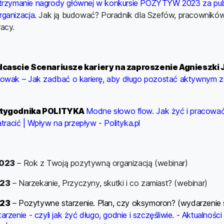
trzymanie nagrody głównej w konkursie POZYTYW 2023 za publ
ganizacja
. Jak ją budować? Poradnik dla Szefów, pracowników
acy.
dcascie Scenariusze kariery na zaproszenie Agnieszki 
owak – Jak zadbać o karierę, aby długo pozostać aktywnym
 tygodnika POLITYKA
Modne słowo flow. Jak żyć i pracować
atracić | Wpływ na przepływ - Polityka.pl
023
– Rok z Twoją pozytywną organizacją (webinar)
23
– Narzekanie, Przyczyny, skutki i co zamiast? (webinar)
23
– Pozytywne starzenie. Plan, czy oksymoron? (wydarzenie 
rzenie - czyli jak żyć długo, godnie i szczęśliwie. - Aktualnośc