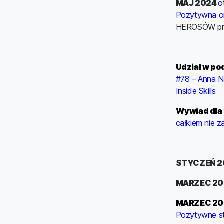
MAJ 2024
o
Pozytywna or
HEROSÓW pr
Udział w po
#78 – Anna N
Inside Skills
Wywiad dla
całkiem nie z
STYCZEŃ 2
MARZEC 20
MARZEC 20
Pozytywne sta