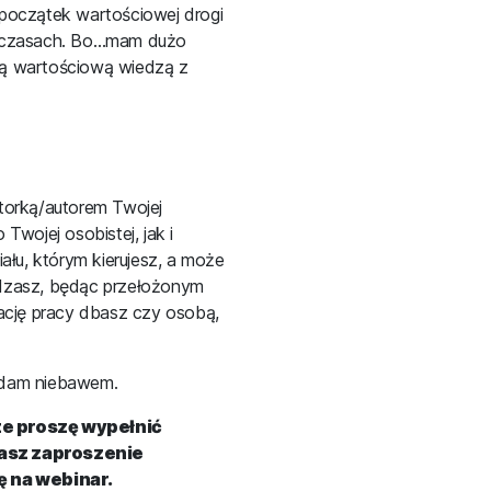
y początek wartościowej drogi
 czasach. Bo…mam dużo
bą wartościową wiedzą z
torką/autorem Twojej
Twojej osobistej, jak i
ału, którym kierujesz, a może
rządzasz, będąc przełożonym
zację pracy dbasz czy osobą,
odam niebawem.
e proszę wypełnić
asz zaproszenie
ę na webinar.