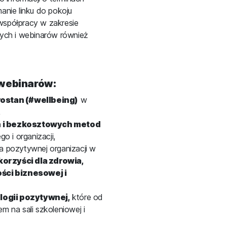
anie linku do pokoju
spółpracy w zakresie
ych i webinarów również
webinarów:
rostan (#wellbeing)
w
,
 i bezkosztowych metod
 i organizacji,
ia pozytywnej organizacji w
korzyści dla zdrowia,
ści biznesowej i
logii pozytywnej,
które od
em na sali szkoleniowej i