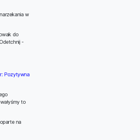
 narzekania w
owak do
Odetchnij -
r: Pozytywna
iego
awałyśmy to
oparte na