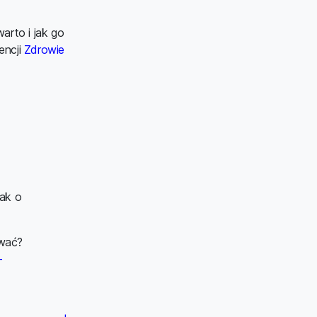
arto i jak go
encji
Zdrowie
jak o
ować?
-