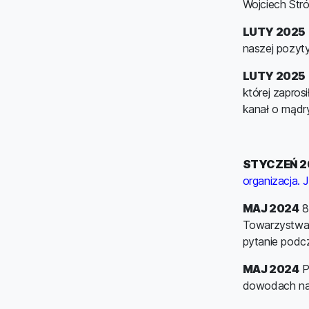
Wojciech Stró
LUTY 2025
naszej pozyty
LUTY 2025
której zapros
kanał o mąd
STYCZEŃ 2
organizacja.
MAJ 2024
8
Towarzystwa 
pytanie podcz
MAJ 2024
P
dowodach na