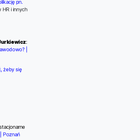
ikację pn.
 HR i innych
Jurkiewicz
:
 zawodowo? |
, żeby się
stacjonarne
i | Poznań