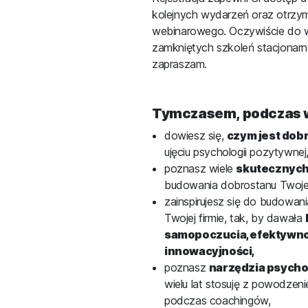
kolejnych wydarzeń oraz otrzym
webinarowego. Oczywiście do w
zamkniętych szkoleń stacjonarn
zapraszam.
Tymczasem, podczas 
dowiesz się,
czym jest dob
ujęciu psychologii pozytywnej
poznasz wiele
skutecznych
budowania dobrostanu Twojego
zainspirujesz się do budowan
Twojej firmie, tak, by dawała
samopoczucia, efektywno
innowacyjności,
poznasz
narzędzia psycho
wielu lat stosuję z powodzeni
podczas coachingów,