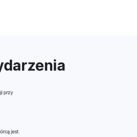
ydarzenia
i przy
órcą jest