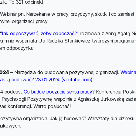
zik. To 321 odcinek!
Webinar pn. Narzekanie w pracy, przyczyny, skutki i co zamiast
wnej organizacji pracy
"
Jak odpoczywać, żeby odpocząć?"
rozmowa z Anną Agatą N
iła mnie wspaniała Ula Rudzka-Stankiewicz twórczyni programu 
rym odpoczynku
024
– Narzędzia do budowania pozytywnej organizacji.
Webina
 Jak ją budować? 23 01 2024 (youtube.com)
4 podcast
Co buduje poczucie sensu pracy?
Konferencja Polsk
Psychologii Pozytywnej wspólnie z Agnieszką Jurkowską zad
as konferencji. Warto posłuchać!
ozytywna organizacja. Jak ją budować? Warsztaty dla biznesu 
ukowych.