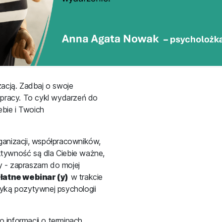
acją. Zadbaj o swoje
pracy. To cykl wydarzeń do
ebie i Twoich
rganizacji, współpracowników,
ktywność są dla Ciebie ważne,
y - zapraszam do mojej
łatne webinar (y)
w trakcie
ktyką pozytywnej psychologii
o informacji o terminach