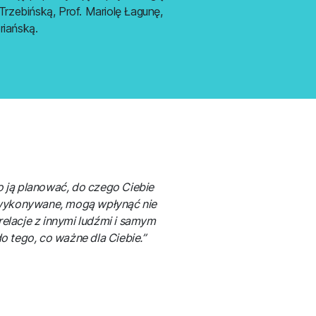
rzebińską, Prof. Mariolę Łagunę,
riańską.
 ją planować, do czego Ciebie
e wykonywane, mogą wpłynąć nie
relacje z innymi ludźmi i samym
do tego, co ważne dla Ciebie.”