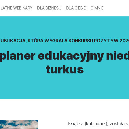
ŁATNE WEBINARY
DLA BIZNESU
DLA CIEBIE
O MNIE
PUBLIKACJA, KTÓRA WYGRAŁA KONKURSU POZYTYW 202
planer edukacyjny ni
turkus
Książka (kalendarz), została