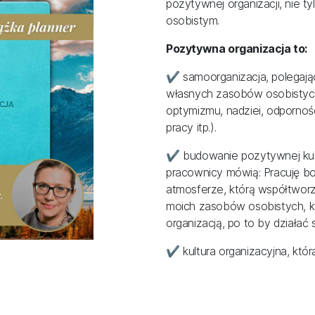
pozytywnej organizacji, nie ty
osobistym.
Pozytywna organizacja to:
✔️ samoorganizacja, polega
własnych zasobów osobistych
optymizmu, nadziei, odpornoś
pracy itp.).
✔️ budowanie pozytywnej kult
pracownicy mówią: Pracuję bo 
atmosferze, którą współtwor
moich zasobów osobistych, k
organizacją, po to by działać 
✔️ kultura organizacyjna, któ