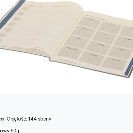
m Objętość: 144 strony
mowy 90g​