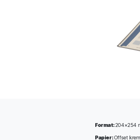
Format:
204×254 m
Papier:
Offset kre